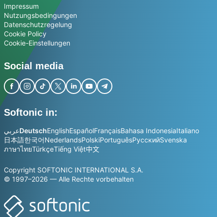
Impressum
Nutzungsbedingungen
Datenschutzregelung
Cookie Policy
Cookie-Einstellungen
Social media
Softonic in:
عربي
Deutsch
English
Español
Français
Bahasa Indonesia
Italiano
日本語
한국어
Nederlands
Polski
Português
Русский
Svenska
ภาษาไทย
Türkçe
Tiếng Việt
中文
Copyright SOFTONIC INTERNATIONAL S.A.
© 1997–2026 — Alle Rechte vorbehalten